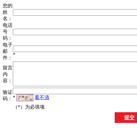
您的
姓
名：
电话
号
码：
电子
邮
*
件：
留言
内
容：
验证
*
看不清
码：
（
*
）为必填项
提交